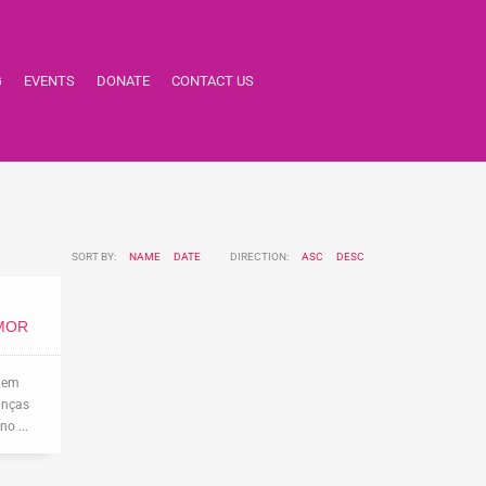
G
EVENTS
DONATE
CONTACT US
SORT BY:
NAME
DATE
DIRECTION:
ASC
DESC
AMOR
, em
anças
o ...