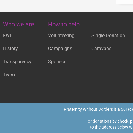
Who we are
How to help
FWB
Volunteering
Single Donation
History
Campaigns
Caravans
Transparency
Sponsor
Team
Fraternity Without Borders is a 501(c)
For donations by check, p
to the address below wi