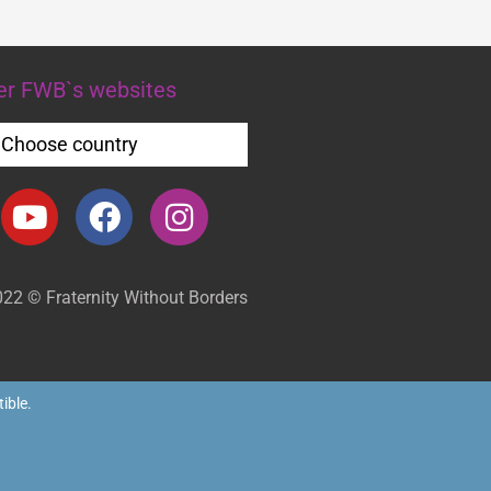
er FWB`s websites
Choose country
22 © Fraternity Without Borders
ble.​