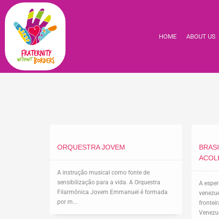
HOME
ABOUT US
ORQUESTRA JOVEM
BRAS
ACOL
A instrução musical como fonte de
sensibilização para a vida. A Orquestra
A espe
Filarmônica Jovem Emmanuel é formada
venezue
por m...
frontei
Venezue