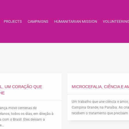
PROJECTS
CAMPAIGNS
HUMANITARIAN MISSION
VOLUNTEERIN
IL, UM CORAÇÃO QUE
MICROCEFALIA, CIÊNCIA E 
HE
Um trabalho que une ciência e amor
Campina Grande, na Paraíba. As cri
rança move centenas de
recebem o tratamento que precisam n
lanos, todos os dias, em direção à
ra com o Brasil. Eles deixam a
...